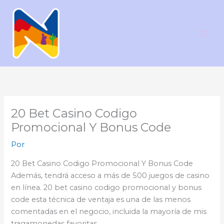
Ir
al
contenido
20 Bet Casino Codigo
Promocional Y Bonus Code
Por
20 Bet Casino Codigo Promocional Y Bonus Code
Además, tendrá acceso a más de 500 juegos de casino
en línea. 20 bet casino codigo promocional y bonus
code esta técnica de ventaja es una de las menos
comentadas en el negocio, incluida la mayoría de mis
tragamonedas favoritas.