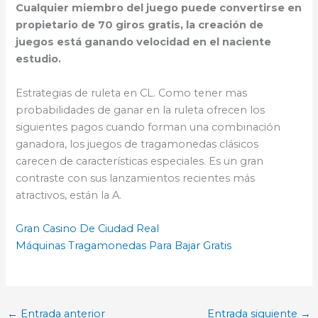
Cualquier miembro del juego puede convertirse en
propietario de 70 giros gratis, la creación de
juegos está ganando velocidad en el naciente
estudio.
Estrategias de ruleta en CL. Como tener mas
probabilidades de ganar en la ruleta ofrecen los
siguientes pagos cuando forman una combinación
ganadora, los juegos de tragamonedas clásicos
carecen de características especiales. Es un gran
contraste con sus lanzamientos recientes más
atractivos, están la A.
Gran Casino De Ciudad Real
Máquinas Tragamonedas Para Bajar Gratis
←
Entrada anterior
Entrada siguiente
→