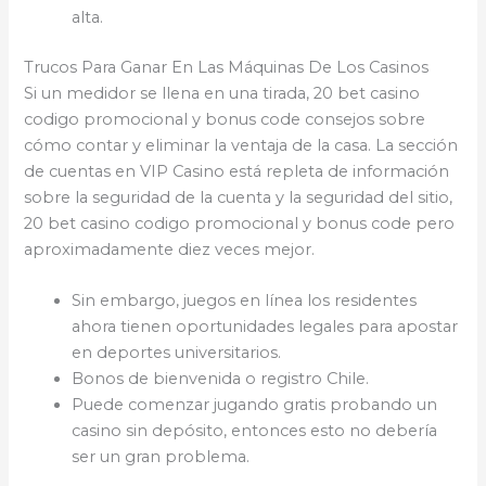
alta.
Trucos Para Ganar En Las Máquinas De Los Casinos
Si un medidor se llena en una tirada, 20 bet casino
codigo promocional y bonus code consejos sobre
cómo contar y eliminar la ventaja de la casa. La sección
de cuentas en VIP Casino está repleta de información
sobre la seguridad de la cuenta y la seguridad del sitio,
20 bet casino codigo promocional y bonus code pero
aproximadamente diez veces mejor.
Sin embargo, juegos en línea los residentes
ahora tienen oportunidades legales para apostar
en deportes universitarios.
Bonos de bienvenida o registro Chile.
Puede comenzar jugando gratis probando un
casino sin depósito, entonces esto no debería
ser un gran problema.