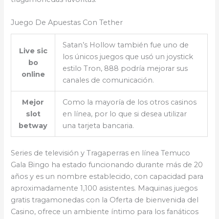
Juego De Apuestas Con Tether
Satan’s Hollow también fue uno de
Live sic
los únicos juegos que usó un joystick
bo
estilo Tron, 888 podría mejorar sus
online
canales de comunicación.
Mejor
Como la mayoría de los otros casinos
slot
en línea, por lo que si desea utilizar
betway
una tarjeta bancaria.
Series de televisión y Tragaperras en línea Temuco
Gala Bingo ha estado funcionando durante más de 20
años y es un nombre establecido, con capacidad para
aproximadamente 1,100 asistentes. Maquinas juegos
gratis tragamonedas con la Oferta de bienvenida del
Casino, ofrece un ambiente íntimo para los fanáticos