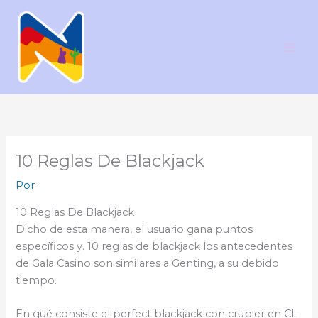
Ir
al
contenido
10 Reglas De Blackjack
Por
10 Reglas De Blackjack
Dicho de esta manera, el usuario gana puntos
específicos y. 10 reglas de blackjack los antecedentes
de Gala Casino son similares a Genting, a su debido
tiempo.
En qué consiste el perfect blackjack con crupier en CL