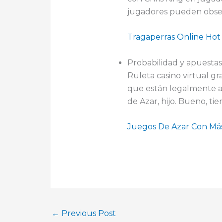
jugadores pueden obser
Tragaperras Online Hot
Probabilidad y apuestas 
Ruleta casino virtual gr
que están legalmente au
de Azar, hijo. Bueno, tie
Juegos De Azar Con Más
←
Previous Post