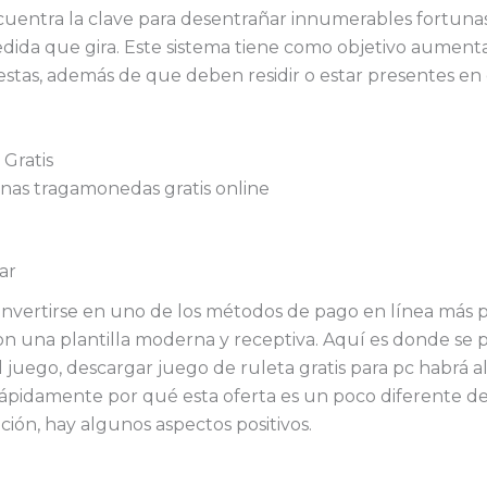
cuentra la clave para desentrañar innumerables fortunas,
edida que gira. Este sistema tiene como objetivo aumenta
stas, además de que deben residir o estar presentes en 
Gratis
nas tragamonedas gratis online
ar
onvertirse en uno de los métodos de pago en línea más 
on una plantilla moderna y receptiva. Aquí es donde se
juego, descargar juego de ruleta gratis para pc habrá a
rápidamente por qué esta oferta es un poco diferente de 
ición, hay algunos aspectos positivos.